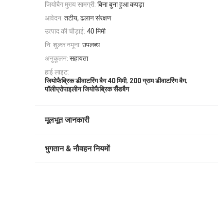
जियोबैग मुख्य सामग्री:
बिना बुना हुआ कपड़ा
आवेदन:
तटीय, ढलान संरक्षण
उत्पाद की चौड़ाई:
40 मिमी
नि: शुल्क नमूना:
उपलब्ध
अनुकूलन:
सहायता
हाई लाइट:
,
,
जियोफैब्रिक डीवाटरिंग बैग 40 मिमी
200 ग्राम डीवाटरिंग बैग
पॉलीप्रोपाइलीन जियोफैब्रिक सैंडबैग
मूलभूत जानकारी
भुगतान & नौवहन नियमों