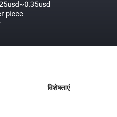
.25usd~0.35usd
r piece
त
विशेषताएं