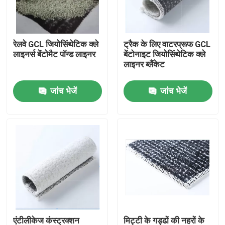
हमारे बारे में
रेलवे GCL जियोसिंथेटिक क्ले
ट्रैक के लिए वाटरप्रूफ GCL
लाइनर्स बेंटोमैट पॉन्ड लाइनर
बेंटोनाइट जियोसिंथेटिक क्ले
कारखाना भ्रमण
लाइनर ब्लैंकेट
जांच भेजें
जांच भेजें
गुणवत्ता नियंत्रण
एक उद्धरण का अनुरोध करें
जियोसिंथेटिक फैब्रिक
जियोसिंथेटिक मेम्ब्रेन
जियोसिंथेटिक सुदृढीकरण ग्रिड
एंटीलीकेज कंस्ट्रक्शन
मिट्टी के गड्ढों की नहरों के