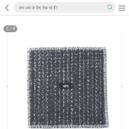
2
/
4