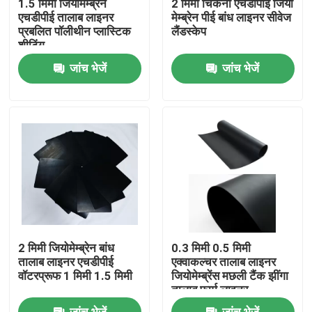
1.5 मिमी जियोमेम्ब्रेन
2 मिमी चिकना एचडीपीई जियो
एचडीपीई तालाब लाइनर
मेम्ब्रेन पीई बांध लाइनर सीवेज
प्रबलित पॉलीथीन प्लास्टिक
लैंडस्केप
हमारे बारे में
शीटिंग
जांच भेजें
जांच भेजें
कारखाना भ्रमण
गुणवत्ता नियंत्रण
एक उद्धरण का अनुरोध करें
जियोसिंथेटिक फैब्रिक
2 मिमी जियोमेम्ब्रेन बांध
0.3 मिमी 0.5 मिमी
जियोसिंथेटिक मेम्ब्रेन
तालाब लाइनर एचडीपीई
एक्वाकल्चर तालाब लाइनर
वॉटरप्रूफ 1 मिमी 1.5 मिमी
जियोमेम्ब्रेंस मछली टैंक झींगा
तालाब फार्म लाइनर
जियोसिंथेटिक सुदृढीकरण ग्रिड
जांच भेजें
जांच भेजें