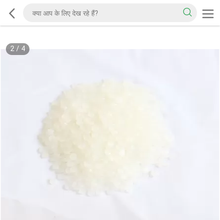
2
/
4