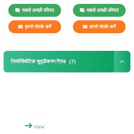
सबसे अच्छी कीमत
सबसे अच्छी कीमत
एचडीपीई जियोसेल
हमसे संपर्क करें
हमसे संपर्क करें
जियोफैब्रिक सैंडबैग
फिलामेंट नॉनवॉवन जियोटेक्सटाइल
जियोसिंथेटिक सुदृढीकरण ग्रिड
(7)
एचडीपीई यूनिएक्सियल जियोग्रिड
एचडीपीई टेक्सचर्ड जियोमेम्ब्रेन
प्लास्टिक ड्रेनेज बोर्ड
view
जियोसिंथेटिक क्ले लाइनर