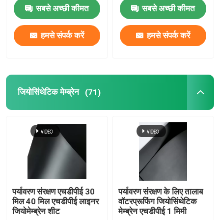
सबसे अच्छी कीमत
सबसे अच्छी कीमत
हमारे बारे में
हमसे संपर्क करें
हमसे संपर्क करें
कारखाना भ्रमण
गुणवत्ता नियंत्रण
जियोसिंथेटिक मेम्ब्रेन
(71)
एक उद्धरण का अनुरोध करें
जियोसिंथेटिक फैब्रिक
जियोसिंथेटिक मेम्ब्रेन
पर्यावरण संरक्षण एचडीपीई 30
पर्यावरण संरक्षण के लिए तालाब
मिल 40 मिल एचडीपीई लाइनर
वॉटरप्रूफिंग जियोसिंथेटिक
जियोमेम्ब्रेन शीट
मेम्ब्रेन एचडीपीई 1 मिमी
जियोसिंथेटिक सुदृढीकरण ग्रिड